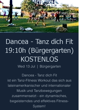
Dancea - Tanz dich Fit
19:10h (Bürgergarten)
KOSTENLOS
Wed 13 Jul
  |  
Bürgergarten
Dancea - Tanz dich Fit
ist ein Tanz-Fitness Workout das sich aus
lateinamerikanischer und internationaler
Musik und Tanzbewegungen
zusammensetzt - ein dynamisches,
begeisterndes und effektives Fitness-
System!