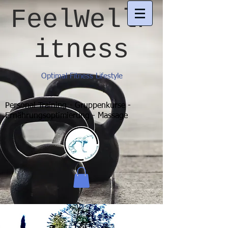
FeelWellF
itness
Optimal Fitness Lifestyle
Personal Training - Gruppenkurse -
Ernährungsoptimierung - Massage