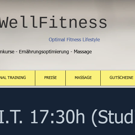
WellFitness
Optimal Fitness Lifestyle
enkurse - Ernährungsoptimierung - Massage
NAL TRAINING
PREISE
MASSAGE
GUTSCHEINE
I.T. 17:30h (Stud