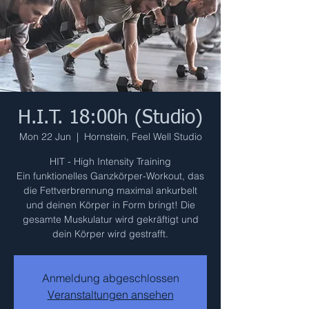
H.I.T. 18:00h (Studio)
Mon 22 Jun
  |  
Hornstein, Feel Well Studio
HIT - High Intensity Training
Ein funktionelles Ganzkörper-Workout, das
die Fettverbrennung maximal ankurbelt
und deinen Körper in Form bringt! Die
gesamte Muskulatur wird gekräftigt und
dein Körper wird gestrafft.
Anmeldung abgeschlossen
Veranstaltungen ansehen