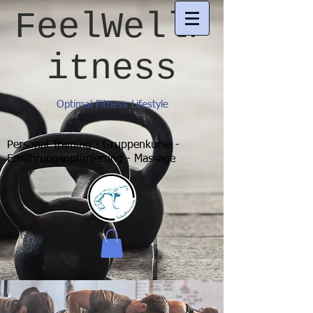
FeelWellF
itness
Optimal Fitness Lifestyle
Personal Training - Gruppenkurse -
Ernährungsoptimierung - Massage