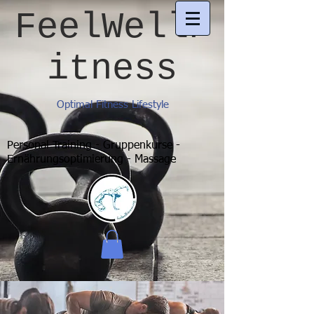
FeelWellF
itness
Optimal Fitness Lifestyle
Personal Training - Gruppenkurse -
Ernährungsoptimierung - Massage