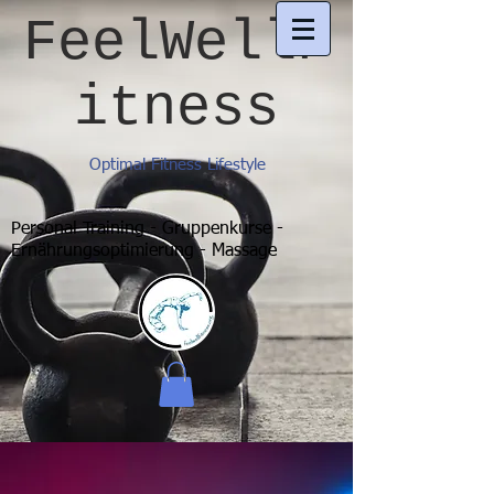
FeelWellF
itness
Optimal Fitness Lifestyle
Personal Training - Gruppenkurse -
Ernährungsoptimierung - Massage