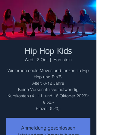
Hip Hop Kids
Wed 18 Oct
  |  
Hornstein
Wir lernen coole Moves und tanzen zu Hip
Hop und R'n'B.
Alter: 6-12 Jahre
Keine Vorkenntnisse notwendig
Kurskosten (4., 11. und 18.Oktober 2023):
€ 50,-
Einzel: € 20,-
Anmeldung geschlossen
Jetzt andere Veranstaltungen