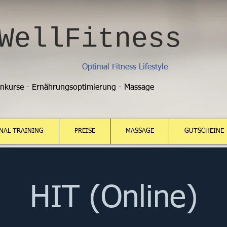
WellFitness
Optimal Fitness Lifestyle
enkurse - Ernährungsoptimierung - Massage
NAL TRAINING
PREISE
MASSAGE
GUTSCHEINE
HIT (Online)