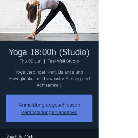
Yoga 18:00h (Studio)
Thu 09 Jun
  |  
Feel Well Studio
Yoga verbindet Kraft, Balance und
Beweglichkeit mit bewusster Atmung und
Achtsamkeit.
Anmeldung abgeschlossen
Veranstaltungen ansehen
Zeit & Ort