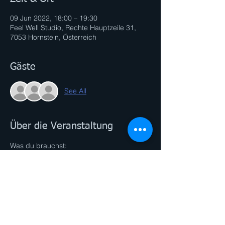
09 Jun 2022, 18:00 – 19:30
Feel Well Studio, Rechte Hauptzeile 31,
7053 Hornstein, Österreich
Gäste
See All
Über die Veranstaltung
Was du brauchst:
- Yogamatte
- kleines Handtuch
- ev. YogaBlock oder YogaGurt