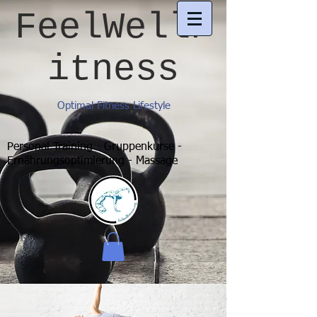
FeelWellF
itness
Optimal Fitness Lifestyle
Personal Training - Gruppenkurse -
Ernährungsoptimierung - Massage