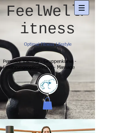
FeelWellF
itness
Optimal Fitness Lifestyle
Personal Training - Gruppenkurse -
Ernährungsoptimierung - Massage