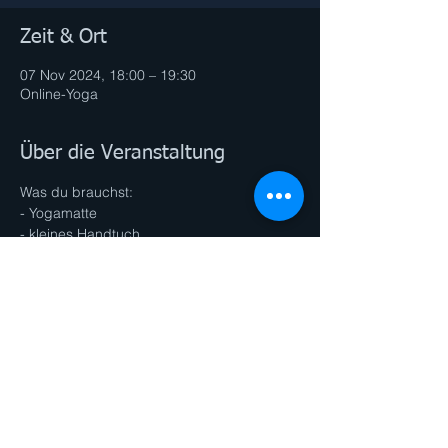
Zeit & Ort
07 Nov 2024, 18:00 – 19:30
Online-Yoga
Über die Veranstaltung
Was du brauchst:
- Yogamatte
- kleines Handtuch
Preis:
Einzeleinheit: € 18,- 
10er Block: € 160,- 
Diese Veranstaltung teilen