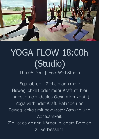
YOGA FLOW 18:00h
(Studio)
Thu 05 Dec
  |  
Feel Well Studio
Egal ob dein Ziel einfach mehr
Beweglichkeit oder mehr Kraft ist, hier
findest du ein ideales Gesamtkonzept :)
Yoga verbindet Kraft, Balance und
Beweglichkeit mit bewusster Atmung und
Achtsamkeit.
Ziel ist es deinen Körper in jedem Bereich
zu verbessern.