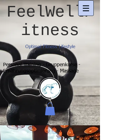
FeelWellF
itness
Optimal Fitness Lifestyle
Personal Training - Gruppenkurse -
Ernährungsoptimierung - Massage