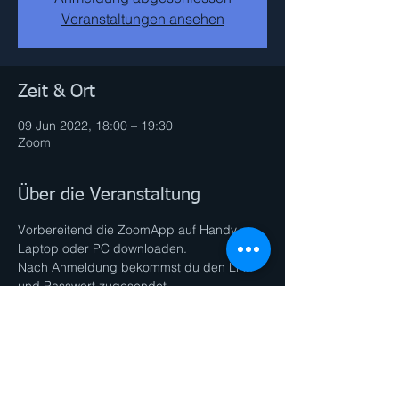
Veranstaltungen ansehen
Zeit & Ort
09 Jun 2022, 18:00 – 19:30
Zoom
Über die Veranstaltung
Vorbereitend die ZoomApp auf Handy, 
Laptop oder PC downloaden.
Nach Anmeldung bekommst du den Link 
und Passwort zugesendet.
Bitte min. 2 Min vor Beginn einsteigen.
Was du brauchst:
- Yogamatte
- kleines Handtuch
Weiterlesen >