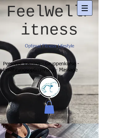
FeelWellF
itness
Optimal Fitness Lifestyle
Personal Training - Gruppenkurse -
Ernährungsoptimierung - Massage