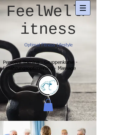
FeelWellF
itness
Optimal Fitness Lifestyle
Personal Training - Gruppenkurse -
Ernährungsoptimierung - Massage