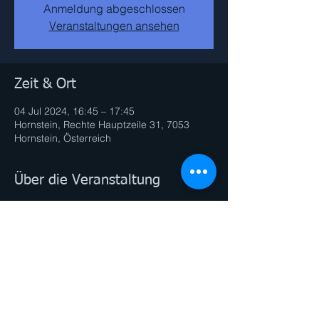
Anmeldung abgeschlossen
Veranstaltungen ansehen
Zeit & Ort
04 Jul 2024, 16:45 – 17:45
Hornstein, Rechte Hauptzeile 31, 7053
Hornstein, Österreich
Über die Veranstaltung
Schonende Bewegungen, die den Körper
kräftigen und mobilisieren.
Rückenschmerzen lindern und vorbeugen.
Diese Veranstaltung teilen