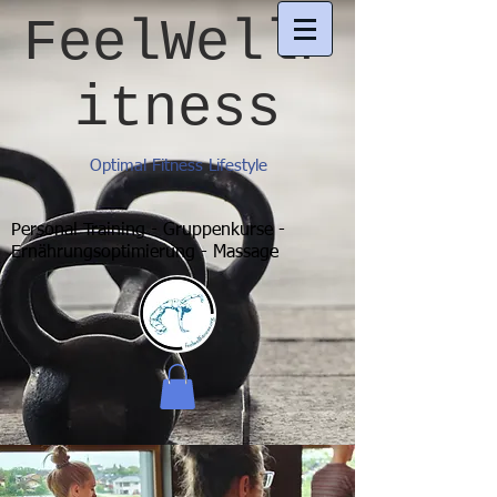
FeelWellF
itness
Optimal Fitness Lifestyle
Personal Training - Gruppenkurse -
Ernährungsoptimierung - Massage