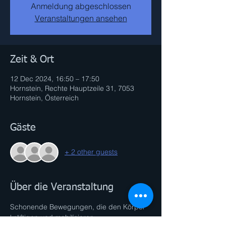
Anmeldung abgeschlossen
Veranstaltungen ansehen
Zeit & Ort
12 Dec 2024, 16:50 – 17:50
Hornstein, Rechte Hauptzeile 31, 7053
Hornstein, Österreich
Gäste
+ 2 other guests
Über die Veranstaltung
Schonende Bewegungen, die den Körper 
kräftigen und mobilisieren. 