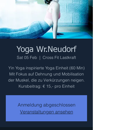
Yoga Wr.Neudorf
Sat 05 Feb
  |  
Cross Fit Lastkraft
Yin Yoga inspirierte Yoga Einheit (60 Min)
Mit Fokus auf Dehnung und Mobilisation
der Muskel, die zu Verkürzungen neigen.
Kursbeitrag: € 15,- pro Einheit
Anmeldung abgeschlossen
Veranstaltungen ansehen