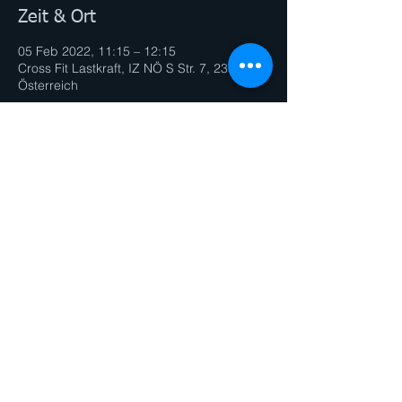
Zeit & Ort
05 Feb 2022, 11:15 – 12:15
Cross Fit Lastkraft, IZ NÖ S Str. 7, 2351,
Österreich
Diese Veranstaltung teilen
© 2026 by PERSONAL TRAINER Andrea
Gibas. Proudly created with
Wix.com
Impressum & Datenschutz
PERSONAL TRAINING - GRUPPEN FITNESS -
DANCE - CHOREOGRAPHY- GESUNDE