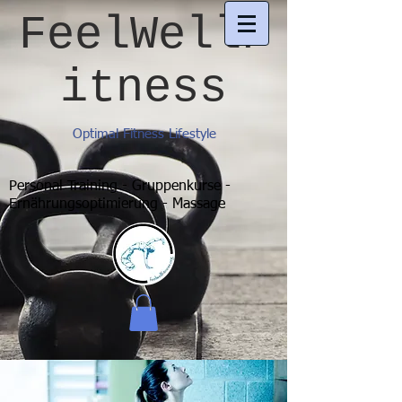
FeelWellF
itness
Optimal Fitness Lifestyle
Personal Training - Gruppenkurse -
Ernährungsoptimierung - Massage