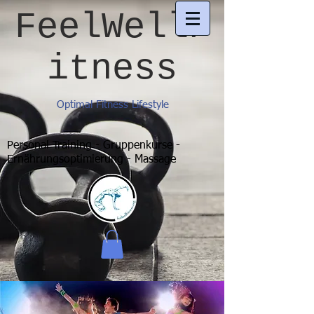
FeelWellF
itness
Optimal Fitness Lifestyle
Personal Training - Gruppenkurse -
Ernährungsoptimierung - Massage