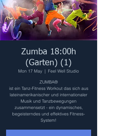
Zumba 18:00h
(Garten) (1)
Mon 17 May
  |  
Feel Well Studio
ZUMBA®
ist ein Tanz-Fitness Workout das sich aus
lateinamerikanischer und internationaler
Musik und Tanzbewegungen
zusammensetzt - ein dynamisches,
begeisterndes und effektives Fitness-
System!