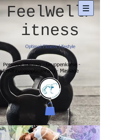
FeelWellF
itness
Optimal Fitness Lifestyle
Personal Training - Gruppenkurse -
Ernährungsoptimierung - Massage