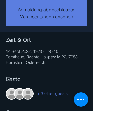
Anmeldung abgeschlossen
Veranstaltungen ansehen
Zeit & Ort
14 Sept 2022, 19:10 – 20:10
Forsthaus, Rechte Hauptzeile 22, 7053
Hornstein, Österreich
Gäste
+ 3 other guests
Über die Veranstaltung
Bequeme Sportschuhe und etwas zu 