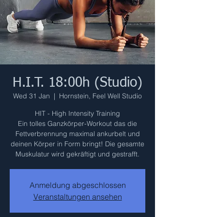
H.I.T. 18:00h (Studio)
Wed 31 Jan
  |  
Hornstein, Feel Well Studio
HIT - High Intensity Training
Ein tolles Ganzkörper-Workout das die
Fettverbrennung maximal ankurbelt und
deinen Körper in Form bringt! Die gesamte
Muskulatur wird gekräftigt und gestrafft.
Anmeldung abgeschlossen
Veranstaltungen ansehen