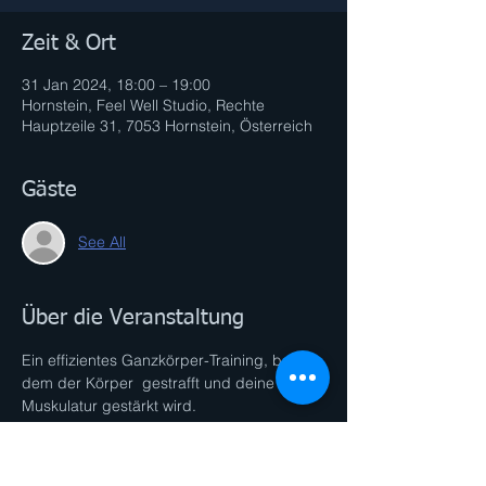
Zeit & Ort
31 Jan 2024, 18:00 – 19:00
Hornstein, Feel Well Studio, Rechte
Hauptzeile 31, 7053 Hornstein, Österreich
Gäste
See All
Über die Veranstaltung
Ein effizientes Ganzkörper-Training, bei 
dem der Körper  gestrafft und deine 
Muskulatur gestärkt wird. 
Durch die intensiven Sequenzen wird der 
Fett-Stoffwechsel maximal angekurbelt. 
Ideal zum Abnehmen, Muskelaufbauen 