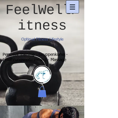
FeelWellF
itness
Optimal Fitness Lifestyle
Personal Training - Gruppenkurse -
Ernährungsoptimierung - Massage