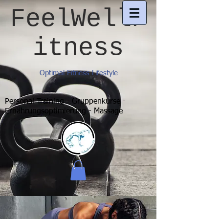
FeelWellF
itness
Optimal Fitness Lifestyle
Personal Training - Gruppenkurse -
Ernährungsoptimierung - Massage