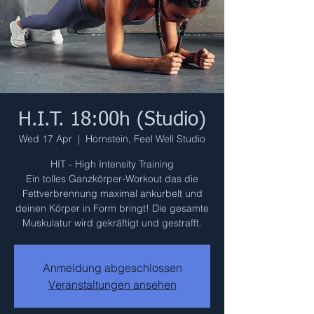
H.I.T. 18:00h (Studio)
Wed 17 Apr
  |  
Hornstein, Feel Well Studio
HIT - High Intensity Training
Ein tolles Ganzkörper-Workout das die
Fettverbrennung maximal ankurbelt und
deinen Körper in Form bringt! Die gesamte
Muskulatur wird gekräftigt und gestrafft.
Anmeldung abgeschlossen
Veranstaltungen ansehen