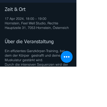
Zeit & Ort
17 Apr 2024, 18:00 – 19:00
Hornstein, Feel Well Studio, Rechte
Hauptzeile 31, 7053 Hornstein, Österreich
Über die Veranstaltung
Ein effizientes Ganzkörper-Training, bei
dem der Körper gestrafft und deine
Muskulatur gestärkt wird.
Durch die intensiven Sequenzen wird der
Fett-Stoffwechsel maximal angekurbelt.
Ideal zum Abnehmen, Muskelaufbauen und
seine allgemeine Fitness zu verbessern!
Diese Veranstaltung teilen