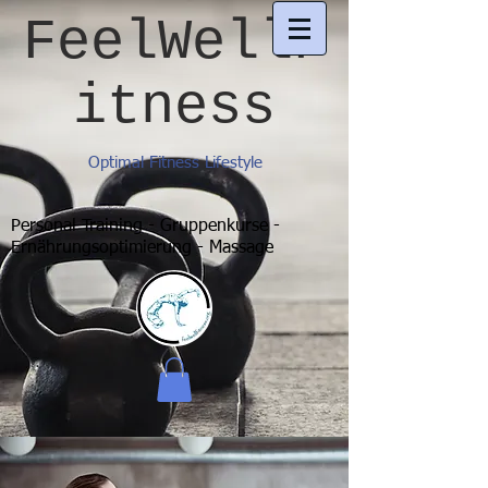
FeelWellF
itness
Optimal Fitness Lifestyle
Personal Training - Gruppenkurse -
Ernährungsoptimierung - Massage