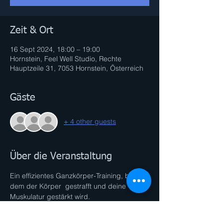
Zeit & Ort
16 Sept 2024, 18:00 – 19:00
Hornstein, Feel Well Studio, Rechte
Hauptzeile 31, 7053 Hornstein, Österreich
Gäste
+ 4 other guests
Über die Veranstaltung
Ein effizientes Ganzkörper-Training, bei 
dem der Körper  gestrafft und deine 
Muskulatur gestärkt wird. 
Durch die intensiven Sequenzen wird der 
Fett-Stoffwechsel maximal angekurbelt. 