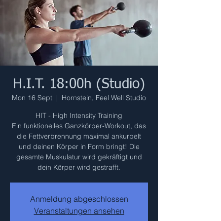
H.I.T. 18:00h (Studio)
Mon 16 Sept
  |  
Hornstein, Feel Well Studio
HIT - High Intensity Training
Ein funktionelles Ganzkörper-Workout, das
die Fettverbrennung maximal ankurbelt
und deinen Körper in Form bringt! Die
gesamte Muskulatur wird gekräftigt und
dein Körper wird gestrafft.
Anmeldung abgeschlossen
Veranstaltungen ansehen