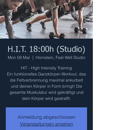
H.I.T. 18:00h (Studio)
Mon 09 Mar
  |  
Hornstein, Feel Well Studio
HIT - High Intensity Training
Ein funktionelles Ganzkörper-Workout, das
die Fettverbrennung maximal ankurbelt
und deinen Körper in Form bringt! Die
gesamte Muskulatur wird gekräftigt und
dein Körper wird gestrafft.
Anmeldung abgeschlossen
Veranstaltungen ansehen