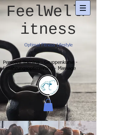
FeelWellF
itness
Optimal Fitness Lifestyle
Personal Training - Gruppenkurse -
Ernährungsoptimierung - Massage