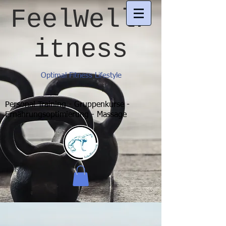
FeelWellF
itness
Optimal Fitness Lifestyle
Personal Training - Gruppenkurse -
Ernährungsoptimierung - Massage