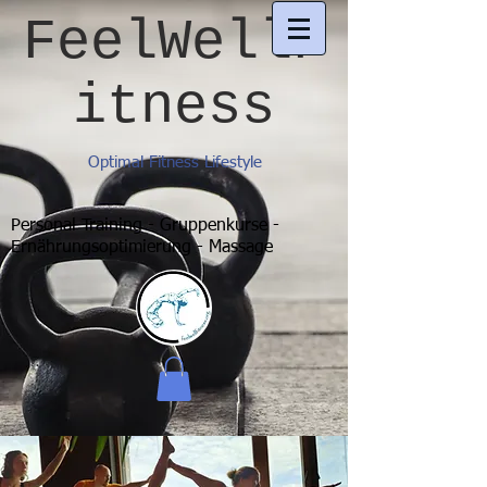
FeelWellF
itness
Optimal Fitness Lifestyle
Personal Training - Gruppenkurse -
Ernährungsoptimierung - Massage