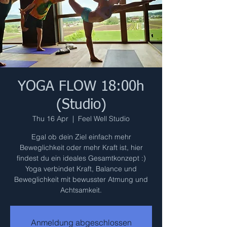
YOGA FLOW 18:00h
(Studio)
Thu 16 Apr
  |  
Feel Well Studio
Egal ob dein Ziel einfach mehr
Beweglichkeit oder mehr Kraft ist, hier
findest du ein ideales Gesamtkonzept :)
Yoga verbindet Kraft, Balance und
Beweglichkeit mit bewusster Atmung und
Achtsamkeit.
Anmeldung abgeschlossen