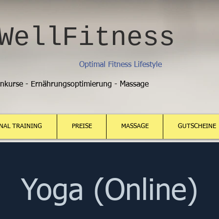
WellFitness
Optimal Fitness Lifestyle
enkurse - Ernährungsoptimierung - Massage
NAL TRAINING
PREISE
MASSAGE
GUTSCHEINE
Yoga (Online)