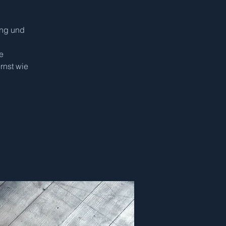
ung und
e
rnst wie