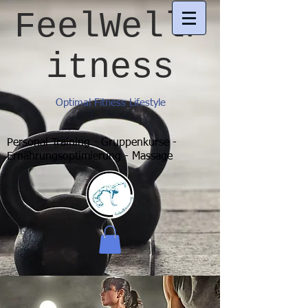
FeelWellF
itness
Optimal Fitness Lifestyle
Personal Training - Gruppenkurse -
Ernährungsoptimierung - Massage