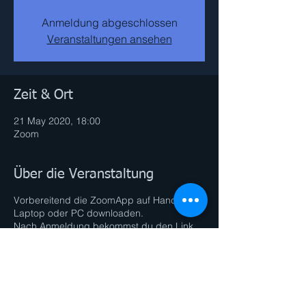
Anmeldung abgeschlossen
Veranstaltungen ansehen
Zeit & Ort
21 May 2020, 18:00
Zoom
Über die Veranstaltung
Vorbereitend die ZoomApp auf Handy,
Laptop oder PC downloaden.
Nach Anmeldung bekommst du den Link
und Passwort zugesendet.
Bitte min. 2 Min vor Beginn einsteigen.
Was du brauchst:
- Yogamatte
- kleines Handtuch