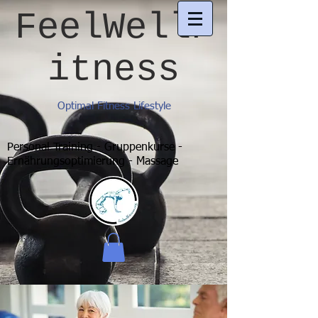
FeelWellF
itness
Optimal Fitness Lifestyle
Personal Training - Gruppenkurse -
Ernährungsoptimierung - Massage