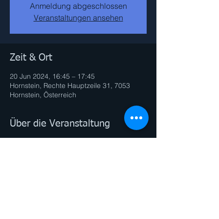
Anmeldung abgeschlossen
Veranstaltungen ansehen
Zeit & Ort
20 Jun 2024, 16:45 – 17:45
Hornstein, Rechte Hauptzeile 31, 7053
Hornstein, Österreich
Über die Veranstaltung
Schonende Bewegungen, die den Körper
kräftigen und mobilisieren.
Rückenschmerzen lindern und vorbeugen.
Diese Veranstaltung teilen