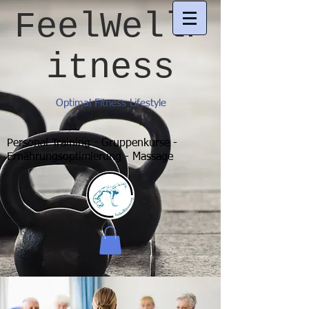
FeelWellF
itness
Optimal Fitness Lifestyle
Personal Training - Gruppenkurse -
Ernährungsoptimierung - Massage