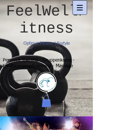
FeelWellF
itness
Optimal Fitness Lifestyle
Personal Training - Gruppenkurse -
Ernährungsoptimierung - Massage