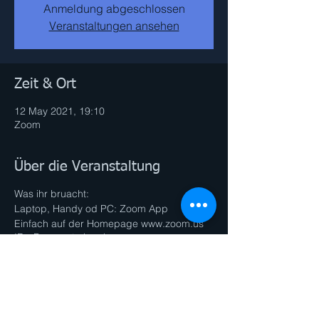
Anmeldung abgeschlossen
Veranstaltungen ansehen
Zeit & Ort
12 May 2021, 19:10
Zoom
Über die Veranstaltung
Was ihr bruacht:
Laptop, Handy od PC: Zoom App
Einfach auf der Homepage www.zoom.us
ID+ Passwort eingeben.
Oder auf den Link klicken.
Bitte min. 2 Minuten vor beginn eintreten
um sicherzustellen, dass alles funktioniert
und wir pünktlich starten können.