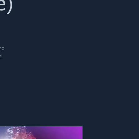
e)
und
n