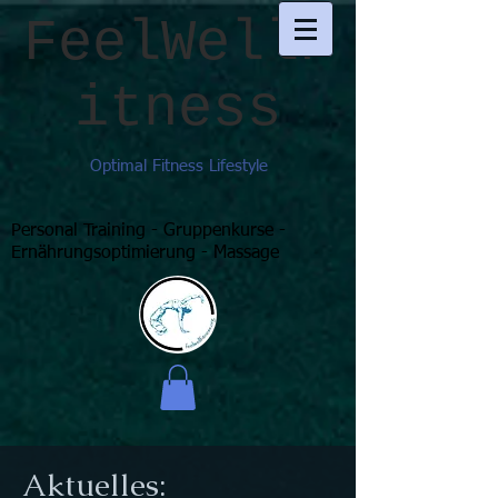
FeelWellF
itness
Optimal Fitness Lifestyle
Personal Training - Gruppenkurse -
Ernährungsoptimierung - Massage
Aktuelles: