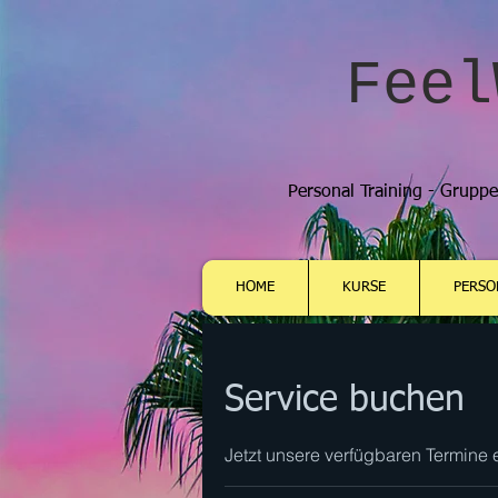
Feel
Personal Training - Grupp
HOME
KURSE
PERSO
Service buchen
Jetzt unsere verfügbaren Termine