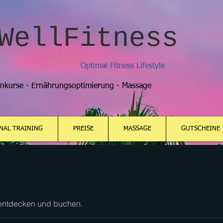
WellFitness
Optimal Fitness Lifestyle
enkurse - Ernährungsoptimierung - Massage
NAL TRAINING
PREISE
MASSAGE
GUTSCHEINE
 entdecken und buchen.