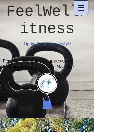
FeelWellF
itness
Optimal Fitness Lifestyle
Personal Training - Gruppenkurse -
Ernährungsoptimierung - Massage