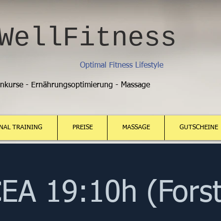
WellFitness
Optimal Fitness Lifestyle
enkurse - Ernährungsoptimierung - Massage
NAL TRAINING
PREISE
MASSAGE
GUTSCHEINE
A 19:10h (Fors