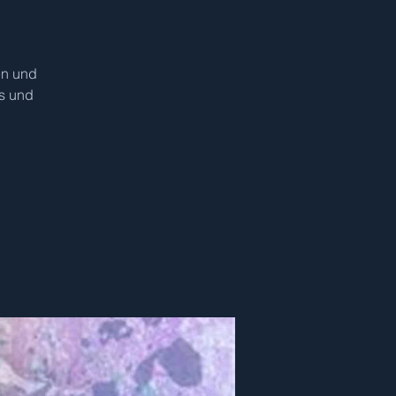
en und
s und