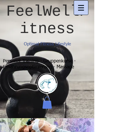
FeelWellF
itness
Optimal Fitness Lifestyle
Personal Training - Gruppenkurse -
Ernährungsoptimierung - Massage