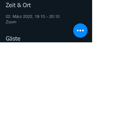
Zeit & Ort
02. März 2022, 19:10 – 20:10
Zoom
Gäste
Alle ansehen
Diese Veranstaltung teilen
© 2026 by PERSONAL TRAINER Andrea
Gibas. Proudly created with
Wix.com
Impressum & Datenschutz