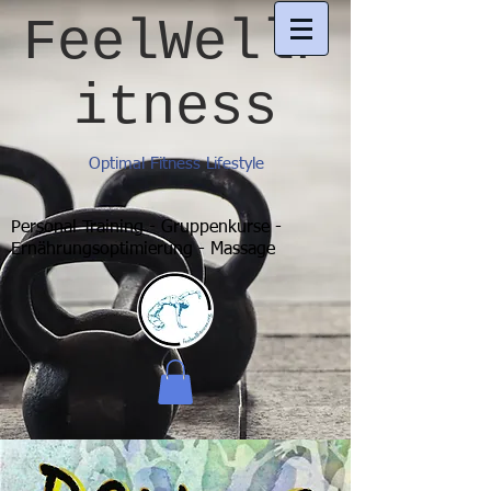
FeelWellF
itness
Optimal Fitness Lifestyle
Personal Training - Gruppenkurse -
Ernährungsoptimierung - Massage