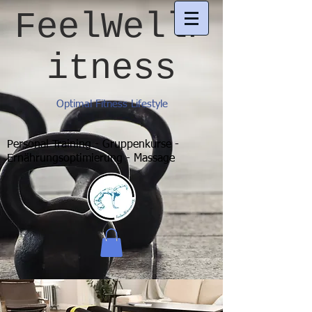
FeelWellF
itness
Optimal Fitness Lifestyle
Personal Training - Gruppenkurse -
Ernährungsoptimierung - Massage