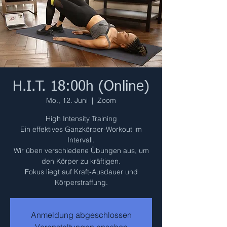
H.I.T. 18:00h (Online)
Mo., 12. Juni
  |  
Zoom
High Intensity Training
Ein effektives Ganzkörper-Workout im
Intervall.
Wir üben verschiedene Übungen aus, um
den Körper zu kräftigen.
Fokus liegt auf Kraft-Ausdauer und
Körperstraffung.
Anmeldung abgeschlossen
Veranstaltungen ansehen