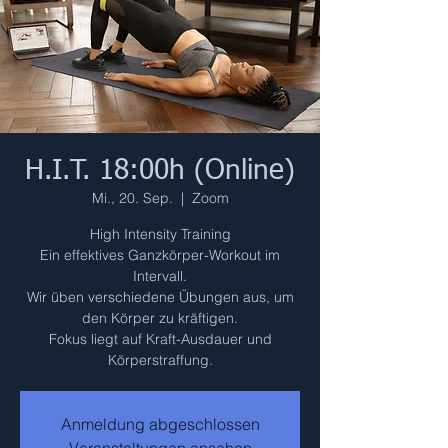
H.I.T. 18:00h (Online)
Mi., 20. Sep.
  |  
Zoom
High Intensity Training
Ein effektives Ganzkörper-Workout im
Intervall.
Wir üben verschiedene Übungen aus, um
den Körper zu kräftigen.
Fokus liegt auf Kraft-Ausdauer und
Körperstraffung.
Anmeldung abgeschlossen
Veranstaltungen ansehen