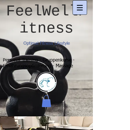
FeelWellF
itness
Optimal Fitness Lifestyle
Personal Training - Gruppenkurse -
Ernährungsoptimierung - Massage