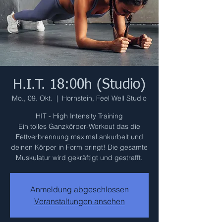
H.I.T. 18:00h (Studio)
Mo., 09. Okt.
  |  
Hornstein, Feel Well Studio
HIT - High Intensity Training
Ein tolles Ganzkörper-Workout das die
Fettverbrennung maximal ankurbelt und
deinen Körper in Form bringt! Die gesamte
Muskulatur wird gekräftigt und gestrafft.
Anmeldung abgeschlossen
Veranstaltungen ansehen