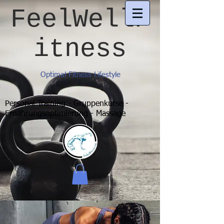
FeelWellF
itness
Optimal Fitness Lifestyle
Personal Training - Gruppenkurse -
Ernährungsoptimierung - Massage