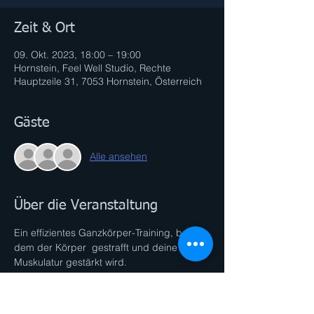
Zeit & Ort
09. Okt. 2023, 18:00 – 19:00
Hornstein, Feel Well Studio, Rechte
Hauptzeile 31, 7053 Hornstein, Österreich
Gäste
Alle ansehen
Über die Veranstaltung
Ein effizientes Ganzkörper-Training, bei 
dem der Körper  gestrafft und deine 
Muskulatur gestärkt wird. 
Durch die intensiven Sequenzen wird der 
Fett-Stoffwechsel maximal angekurbelt. 
Ideal zum Abnehmen, Muskelaufbauen 