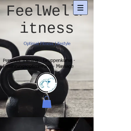
FeelWellF
itness
Optimal Fitness Lifestyle
Personal Training - Gruppenkurse -
Ernährungsoptimierung - Massage