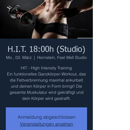
H.I.T. 18:00h (Studio)
Mo., 03. März
  |  
Hornstein, Feel Well Studio
HIT - High Intensity Training
Ein funktionelles Ganzkörper-Workout, das
die Fettverbrennung maximal ankurbelt
und deinen Körper in Form bringt! Die
gesamte Muskulatur wird gekräftigt und
dein Körper wird gestrafft.
Anmeldung abgeschlossen
Veranstaltungen ansehen