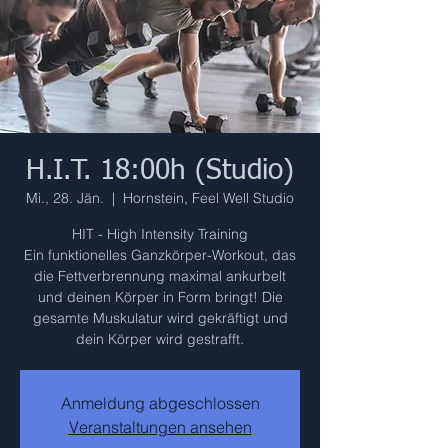
H.I.T. 18:00h (Studio)
Mi., 28. Jän.
  |  
Hornstein, Feel Well Studio
HIT - High Intensity Training
Ein funktionelles Ganzkörper-Workout, das
die Fettverbrennung maximal ankurbelt
und deinen Körper in Form bringt! Die
gesamte Muskulatur wird gekräftigt und
dein Körper wird gestrafft.
Anmeldung abgeschlossen
Veranstaltungen ansehen