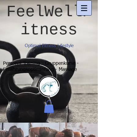
FeelWellF
itness
Optimal Fitness Lifestyle
Personal Training - Gruppenkurse -
Ernährungsoptimierung - Massage