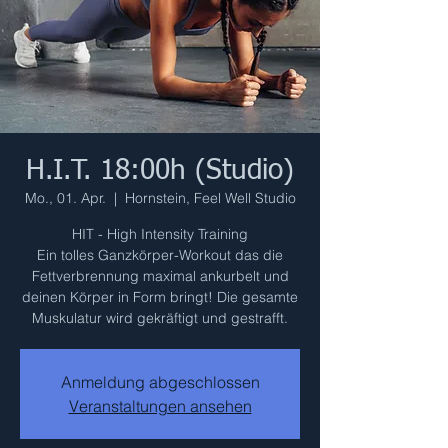
H.I.T. 18:00h (Studio)
Mo., 01. Apr.
  |  
Hornstein, Feel Well Studio
HIT - High Intensity Training
Ein tolles Ganzkörper-Workout das die
Fettverbrennung maximal ankurbelt und
deinen Körper in Form bringt! Die gesamte
Muskulatur wird gekräftigt und gestrafft.
Anmeldung abgeschlossen
Veranstaltungen ansehen