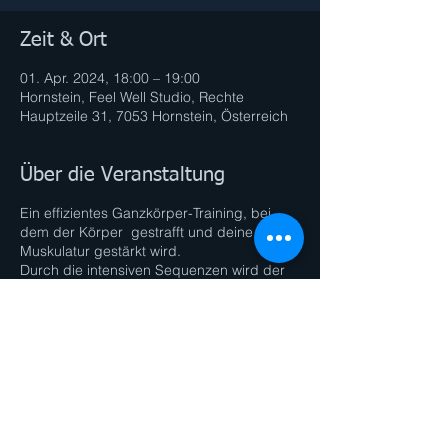
Zeit & Ort
01. Apr. 2024, 18:00 – 19:00
Hornstein, Feel Well Studio, Rechte
Hauptzeile 31, 7053 Hornstein, Österreich
Über die Veranstaltung
Ein effizientes Ganzkörper-Training, bei
dem der Körper gestrafft und deine
Muskulatur gestärkt wird.
Durch die intensiven Sequenzen wird der
Fett-Stoffwechsel maximal angekurbelt.
Ideal zum Abnehmen, Muskelaufbauen und
seine allgemeine Fitness zu verbessern!
Diese Veranstaltung teilen