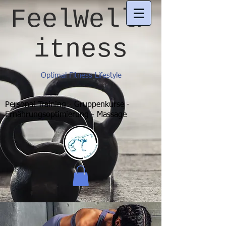
FeelWellF
itness
Optimal Fitness Lifestyle
Personal Training - Gruppenkurse -
Ernährungsoptimierung - Massage