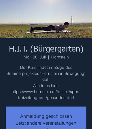
H.I.T. (Bürgergarten)
Mo., 08. Juli
  |  
Hornstein
Der Kurs findet im Zuge des
Sommerprojektes "Hornstein in Bewegung"
statt.
Alle Infos hier:
https://www.hornstein.at/freizeit/sport-
freizeitangebot/gesundes-dorf
Anmeldung geschlossen
Jetzt andere Veranstaltungen