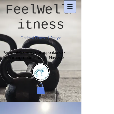
FeelWellF
itness
Optimal Fitness Lifestyle
Personal Training - Gruppenkurse -
Ernährungsoptimierung - Massage