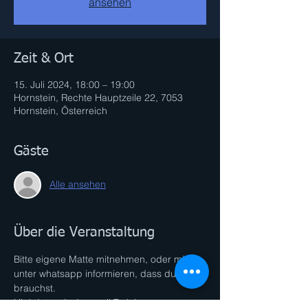
ansehen
Zeit & Ort
15. Juli 2024, 18:00 – 19:00
Hornstein, Rechte Hauptzeile 22, 7053
Hornstein, Österreich
Gäste
Alle ansehen
Über die Veranstaltung
Bitte eigene Matte mitnehmen, oder mich 
unter whatsapp informieren, dass du eine 
brauchst.
High Intensity Intervall Training 