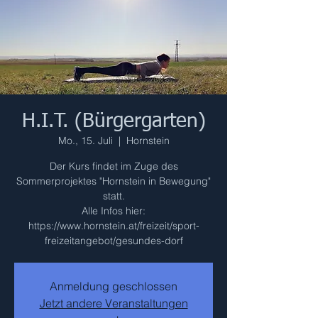
H.I.T. (Bürgergarten)
Mo., 15. Juli
  |  
Hornstein
Der Kurs findet im Zuge des
Sommerprojektes "Hornstein in Bewegung"
statt.
Alle Infos hier:
https://www.hornstein.at/freizeit/sport-
freizeitangebot/gesundes-dorf
Anmeldung geschlossen
Jetzt andere Veranstaltungen