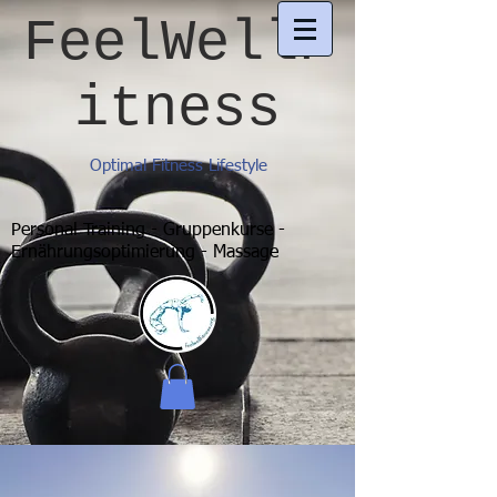
FeelWellF
itness
Optimal Fitness Lifestyle
Personal Training - Gruppenkurse -
Ernährungsoptimierung - Massage