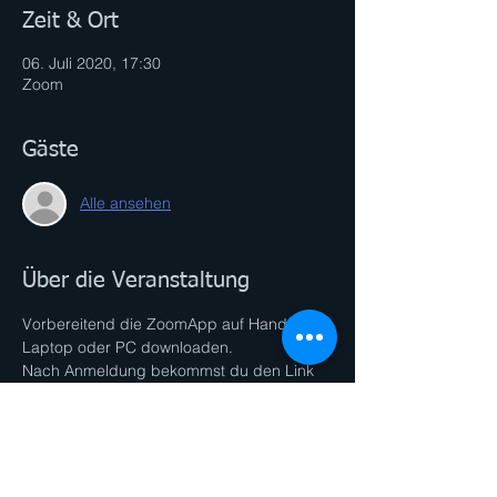
Zeit & Ort
06. Juli 2020, 17:30
Zoom
Gäste
Alle ansehen
Über die Veranstaltung
Vorbereitend die ZoomApp auf Handy, 
Laptop oder PC downloaden.  
Nach Anmeldung bekommst du den Link 
und Passwot zugesendet.
Bitte min. 2 Min vor Beginn einsteigen.
Was du brauchst:
- Yogamatte
- kleines Handtuch