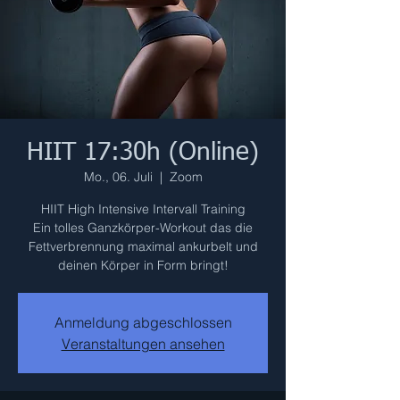
HIIT 17:30h (Online)
Mo., 06. Juli
  |  
Zoom
HIIT High Intensive Intervall Training
Ein tolles Ganzkörper-Workout das die
Fettverbrennung maximal ankurbelt und
deinen Körper in Form bringt!
Anmeldung abgeschlossen
Veranstaltungen ansehen