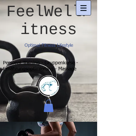
FeelWellF
itness
Optimal Fitness Lifestyle
Personal Training - Gruppenkurse -
Ernährungsoptimierung - Massage