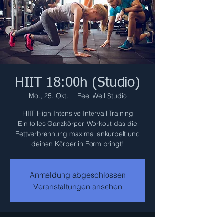
HIIT 18:00h (Studio)
Mo., 25. Okt.
  |  
Feel Well Studio
HIIT High Intensive Intervall Training
Ein tolles Ganzkörper-Workout das die
Fettverbrennung maximal ankurbelt und
deinen Körper in Form bringt!
Anmeldung abgeschlossen
Veranstaltungen ansehen