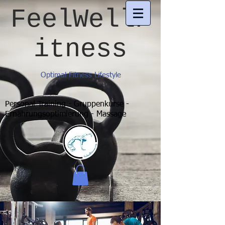
FeelWellF
itness
Optimal Fitness Lifestyle
Personal Training - Gruppenkurse -
Ernährungsoptimierung - Massage