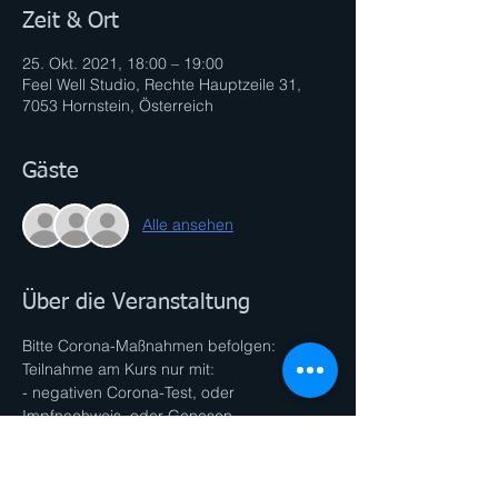
Zeit & Ort
25. Okt. 2021, 18:00 – 19:00
Feel Well Studio, Rechte Hauptzeile 31,
7053 Hornstein, Österreich
Gäste
Alle ansehen
Über die Veranstaltung
Bitte Corona-Maßnahmen befolgen:
Teilnahme am Kurs nur mit:
- negativen Corona-Test, oder 
Impfnachweis, oder Genesen
- FFP2 Maske (nicht während des 
Trainings)
- Mindestabstände einhalten