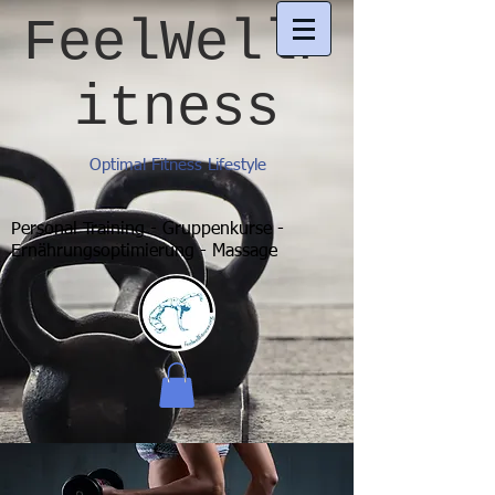
FeelWellF
itness
Optimal Fitness Lifestyle
Personal Training - Gruppenkurse -
Ernährungsoptimierung - Massage