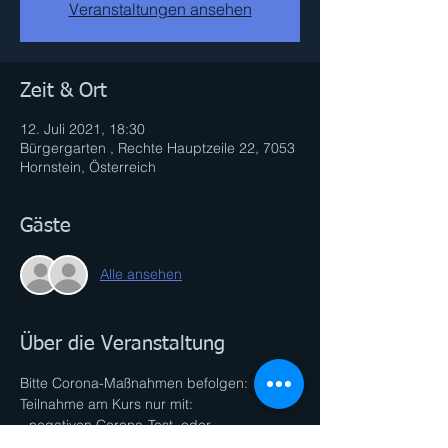
Veranstaltungen ansehen
Zeit & Ort
12. Juli 2021, 18:30
Bürgergarten , Rechte Hauptzeile 22, 7053
Hornstein, Österreich
Gäste
Alle ansehen
Über die Veranstaltung
Bitte Corona-Maßnahmen befolgen:
Teilnahme am Kurs nur mit:
- negativen Corona-Test, oder 
Impfnachweis, oder Genesen