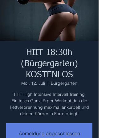
HIIT 18:30h
(Bürgergarten)
KOSTENLOS
Mo., 12. Juli
  |  
Bürgergarten
HIIT High Intensive Intervall Training
Ein tolles Ganzkörper-Workout das die
Fettverbrennung maximal ankurbelt und
deinen Körper in Form bringt!
Anmeldung abgeschlossen