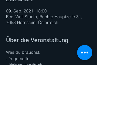
09. Sep. 2021, 18:00
Feel Well Studio, Rechte Hauptzeile 31,
7053 Hornstein, Österreich
Über die Veranstaltung
Was du brauchst:
- Yogamatte
- kleines Handtuch
- ev. YogaBlock oder YogaGurt
Diese Veranstaltung teilen