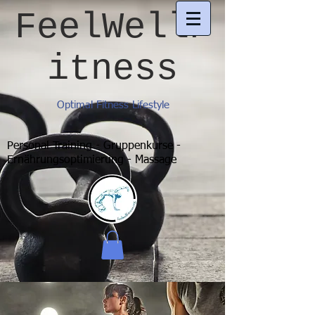
FeelWellF
itness
Optimal Fitness Lifestyle
Personal Training - Gruppenkurse -
Ernährungsoptimierung - Massage