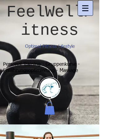
FeelWellF
itness
Optimal Fitness Lifestyle
Personal Training - Gruppenkurse -
Ernährungsoptimierung - Massage