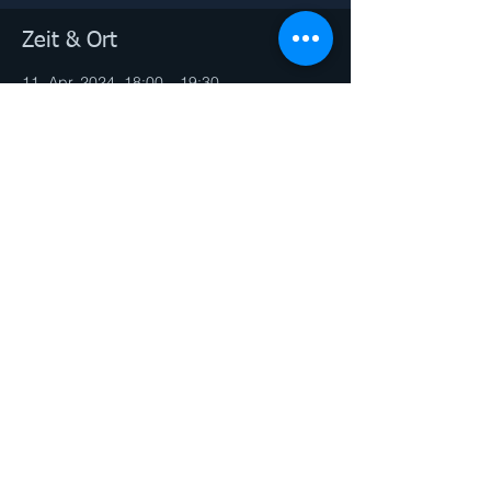
Zeit & Ort
11. Apr. 2024, 18:00 – 19:30
Online-Yoga
Diese Veranstaltung teilen
© 2026 by PERSONAL TRAINER Andrea
Gibas. Proudly created with
Wix.com
Impressum & Datenschutz
PERSONAL TRAINING - GRUPPEN FITNESS -
DANCE - CHOREOGRAPHY- GESUNDE
ERNÄHRUNG - CORE - YOGA - LIFE
COACHING - MASSAGE