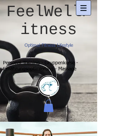
FeelWellF
itness
Optimal Fitness Lifestyle
Personal Training - Gruppenkurse -
Ernährungsoptimierung - Massage