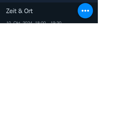
Zeit & Ort
10. Okt. 2024, 18:00 – 19:30
Online-Yoga
Diese Veranstaltung teilen
© 2026 by PERSONAL TRAINER Andrea
Gibas. Proudly created with
Wix.com
Impressum & Datenschutz
PERSONAL TRAINING - GRUPPEN FITNESS -
DANCE - CHOREOGRAPHY- GESUNDE
ERNÄHRUNG - CORE - YOGA - LIFE
COACHING - MASSAGE