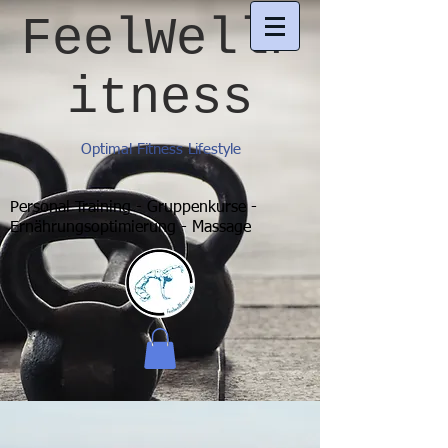
FeelWellF
itness
Optimal Fitness Lifestyle
Personal Training - Gruppenkurse -
Ernährungsoptimierung - Massage