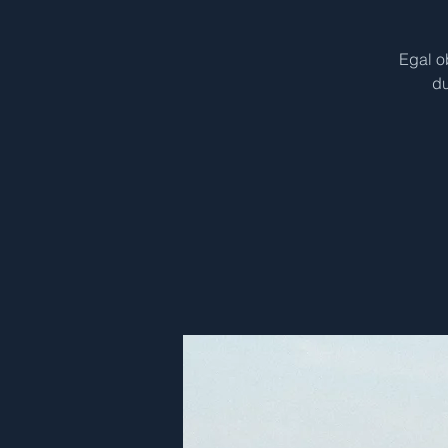
Egal ob
du