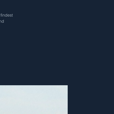
 findest
und