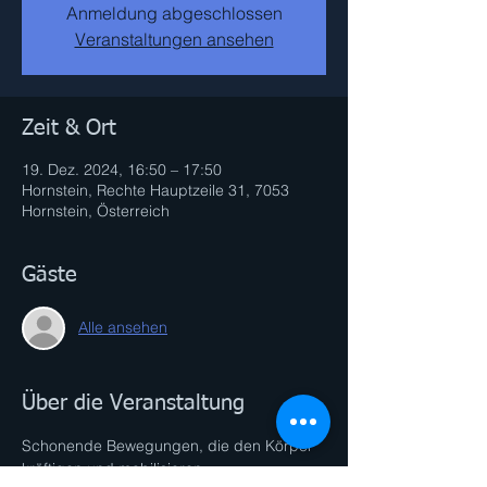
Anmeldung abgeschlossen
Veranstaltungen ansehen
Zeit & Ort
19. Dez. 2024, 16:50 – 17:50
Hornstein, Rechte Hauptzeile 31, 7053
Hornstein, Österreich
Gäste
Alle ansehen
Über die Veranstaltung
Schonende Bewegungen, die den Körper 
kräftigen und mobilisieren. 