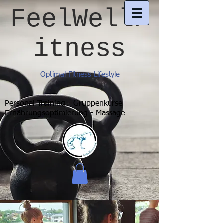
FeelWellF
itness
Optimal Fitness Lifestyle
Personal Training - Gruppenkurse -
Ernährungsoptimierung - Massage